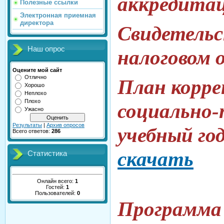
аккредита
Полезные ссылки
Электронная приемная
директора
Свидетельс
Наш опрос
налоговом 
Оцените мой сайт
Отлично
План корре
Хорошо
Неплохо
Плохо
социально-
Ужасно
Результаты
|
Архив опросов
учебный го
Всего ответов:
286
скачать
Статистика
Онлайн всего:
1
Гостей:
1
Пользователей:
0
Програм