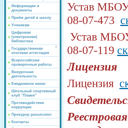
Устав МБОУ 
Информация и
документы
08-07-473
с
Приём детей в школу
Ученикам
Устав МБОУ
Цифровая
(электронная)
библиотека
08-07-119
ск
Государственная
итоговая аттестация
Всероссийские
Лицензия
проверочные работы
Внеурочная
деятельность
Лицензия
с
Ежедневное меню
Школьный спортивный
клуб "Пламя"
Свидетельс
Противодействие
коррупции
Реестровая
Прокурор разъясняет
Контакты