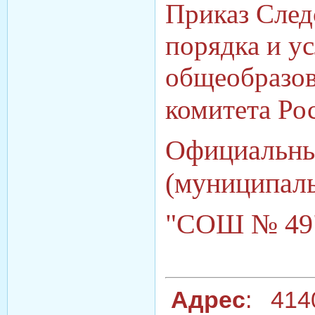
Приказ След
порядка и у
общеобразов
комитета Ро
Официальны
(муниципаль
"СОШ № 4
Адрес
: 4140