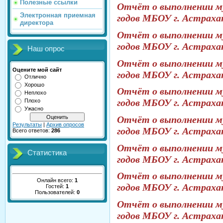
Полезные ссылки
Отчёт о выполнении му
Электронная приемная
годов
МБОУ г. Астраха
директора
Отчёт о выполнении му
годов
МБОУ г. Астраха
Наш опрос
Отчёт о выполнении му
Оцените мой сайт
годов
МБОУ г. Астраха
Отлично
Хорошо
Отчёт о выполнении му
Неплохо
годов
МБОУ г. Астраха
Плохо
Ужасно
Отчёт о выполнении му
Результаты
|
Архив опросов
годов
МБОУ г. Астраха
Всего ответов:
286
Отчёт о выполнении му
Статистика
годов
МБОУ г. Астраха
Отчёт о выполнении му
Онлайн всего:
1
годов
МБОУ г. Астраха
Гостей:
1
Пользователей:
0
Отчёт о выполнении му
годов
МБОУ г. Астраха