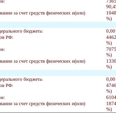
7365
ов:
90,4
ании за счет средств физических и(или)
1048
%)
едерального бюджет
0,00
а:
тов
4462
РФ:
%)
7075
ов:
%)
ании за счет средств физических и(или)
1330
%)
едерального бюджет
0,00
а:
тов
4746
РФ:
%)
6104
ов:
ании за счет средств физических и(или)
1874
%)