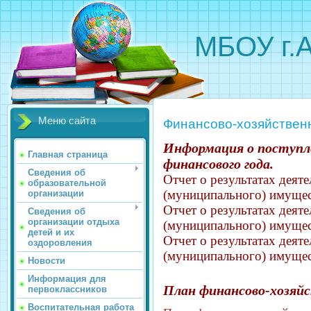
МБОУ г.
Меню сайта
Финансово-хозяйствен
Информация о поступле
Главная страница
финансового года.
Сведения об
Отчет о результатах деят
образовательной
(муниципального) имущес
организации
Отчет о результатах деят
Сведения об
организации отдыха
(муниципального) имущес
детей и их
Отчет о результатах деят
оздоровления
(муниципального) имущес
Новости
Информация для
План финансово-хозяйс
первоклассников
Воспитательная работа