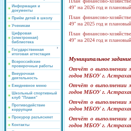
План финансово-хозяйств
Информация и
49" на 2026 год и плановы
документы
План финансово-хозяйств
Приём детей в школу
49" на 2025 год и плановы
Ученикам
План финансово-хозяйств
Цифровая
(электронная)
49" на 2024 год и плановы
библиотека
Государственная
итоговая аттестация
Муниципальное задани
Всероссийские
проверочные работы
Отчёт о выполнении м
Внеурочная
годов
МБОУ г. Астраха
деятельность
Отчёт о выполнении м
Ежедневное меню
годов
МБОУ г. Астраха
Школьный спортивный
клуб "Пламя"
Отчёт о выполнении м
Противодействие
годов
МБОУ г. Астраха
коррупции
Прокурор разъясняет
Отчёт о выполнении м
годов
МБОУ г. Астраха
Контакты