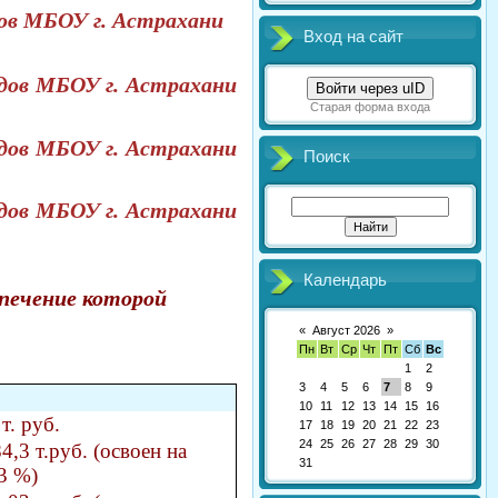
дов МБОУ г. Астрахани
Вход на сайт
одов МБОУ г. Астрахани
Войти через uID
Старая форма входа
одов МБОУ г. Астрахани
Поиск
одов МБОУ г. Астрахани
Календарь
печение которой
«
Август 2026
»
Пн
Вт
Ср
Чт
Пт
Сб
Вс
1
2
3
4
5
6
7
8
9
10
11
12
13
14
15
16
 т. руб.
17
18
19
20
21
22
23
24
25
26
27
28
29
30
4,3 т.руб. (освоен на
31
3 %)