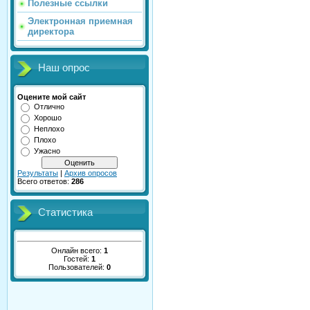
Полезные ссылки
Электронная приемная
директора
Наш опрос
Оцените мой сайт
Отлично
Хорошо
Неплохо
Плохо
Ужасно
Результаты
|
Архив опросов
Всего ответов:
286
Статистика
Онлайн всего:
1
Гостей:
1
Пользователей:
0