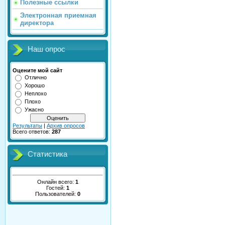
Полезные ссылки
Электронная приемная
директора
Наш опрос
Оцените мой сайт
Отлично
Хорошо
Неплохо
Плохо
Ужасно
Результаты
|
Архив опросов
Всего ответов:
287
Статистика
Онлайн всего:
1
Гостей:
1
Пользователей:
0