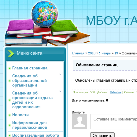
МБОУ г.
Меню сайта
Главная
»
2018
»
Январь
»
19
» Обновлен
Обновление страниц
Главная страница
Сведения об
образовательной
Обновлены главная страница и ст
организации
Сведения об
Просмотров
:
500
|
Добавил
:
Valentina
|
Рейтинг
:
организации отдыха
Всего комментариев
:
0
детей и их
оздоровления
Войдите:
Новости
Информация для
первоклассников
Воспитательная работа
Отправить