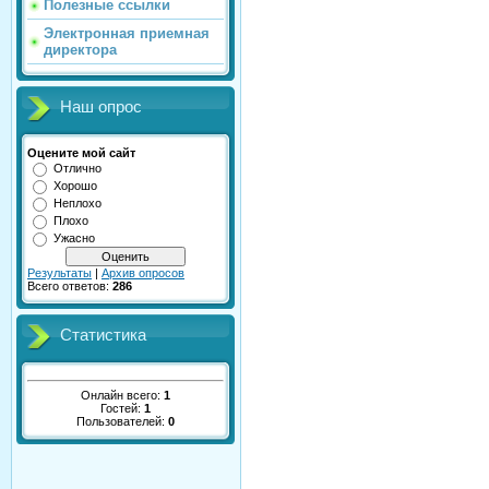
Полезные ссылки
Электронная приемная
директора
Наш опрос
Оцените мой сайт
Отлично
Хорошо
Неплохо
Плохо
Ужасно
Результаты
|
Архив опросов
Всего ответов:
286
Статистика
Онлайн всего:
1
Гостей:
1
Пользователей:
0