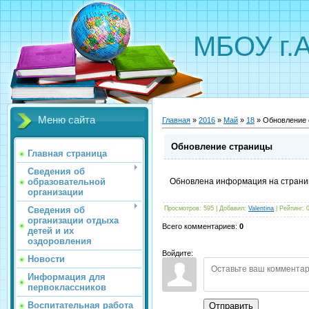
МБОУ г.
Меню сайта
Главная
»
2016
»
Май
»
18
» Обновление 
Обновление страницы
Главная страница
Сведения об
образовательной
Обновлена информация на страниц
организации
Сведения об
Просмотров
:
595
|
Добавил
:
Valentina
|
Рейтинг
:
организации отдыха
Всего комментариев
:
0
детей и их
оздоровления
Войдите:
Новости
Информация для
первоклассников
Воспитательная работа
Отправить