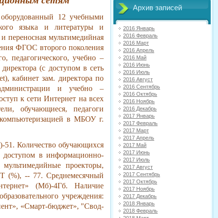
ационным сетям
Архив записей
, оборудованный 12 учебными
ского языка и литературы и
2016 Январь
2016 Февраль
 и переносная мультимедийная
2016 Март
рения ФГОС второго поколения
2016 Апрель
о, педагогического, учебно –
2016 Май
2016 Июнь
директора (с доступом в сеть
2016 Июль
net), кабинет зам. директора по
2016 Август
2016 Сентябрь
администрации и учебно –
2016 Октябрь
оступ к сети Интернет на всех
2016 Ноябрь
ли, обучающиеся, педагоги
2016 Декабрь
2017 Январь
т компьютеризацией в МБОУ г.
2017 Февраль
2017 Март
2017 Апрель
к)-51. Количество обучающихся
2017 Май
2017 Июнь
с доступом в информационно-
2017 Июль
: мультимедийные проекторы,
2017 Август
Т (%), -- 77. Среднемесячный
2017 Сентябрь
2017 Октябрь
тернет» (Мб)-4Гб. Наличие
2017 Ноябрь
образовательного учреждения:
2017 Декабрь
2018 Январь
иент», «Смарт-бюджет», "Свод-
2018 Февраль
2018 Март