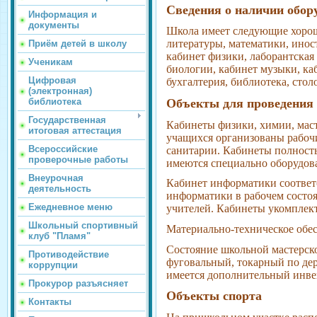
Сведения о наличии обор
Информация и
документы
Школа имеет следующие хорош
литературы, математики, инос
Приём детей в школу
кабинет физики, лаборантская
Ученикам
биологии, кабинет музыки, каб
Цифровая
бухгалтерия, библиотека, стол
(электронная)
Объекты для проведения 
библиотека
Государственная
Кабинеты физики, химии, маст
итоговая аттестация
учащихся организованы рабочи
Всероссийские
санитарии. Кабинеты полност
проверочные работы
имеются специально оборудов
Внеурочная
Кабинет информатики соответс
деятельность
информатики в рабочем состо
Ежедневное меню
учителей. Кабинеты укомплек
Школьный спортивный
Материально-техническое об
клуб "Пламя"
Состояние школьной мастерско
Противодействие
фуговальный, токарный по дер
коррупции
имеется дополнительный инве
Прокурор разъясняет
Объекты спорта
Контакты