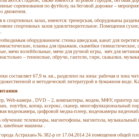
лагаются стадион, также имеются игровой городок, беговая доро
ивные соревнования по футболу, на беговой дорожке – мероприя
о движения.
я в спортивных залах, имеются: тренерская, оборудованы раздев
ояние спортивных залов удовлетворительное. Помещения сухие,
.
бходимым оборудованием: стенка шведская, канат для перетяги
имнастические, планка для прыжков, скамейки гимнастические, 
ые, мячи волейбольные, мячи для ручной игры, мяч для метания
настольно – теннисные, обручи, гантели, гири, скакалки, музык
 составляет 67,9 м. кв., разделено на зоны: рабочая и зона чит
удожественной и методической литературой в бумажном виде. Ка
питания
ер, Web-камера , DVD – 2, компьютеры, модем, МФУ, принтер ла
ан, ноутбук, копир, ксерокс, сканер, многофункциональный по
вая видеокамера, цифровой медиа-плеер, видеокамеры видеонаб
 обучения: телевизоры, магнитофоны, магнитола, музыкальный 
ры, швейные машины .
города Астрахан
№ 382-р от 17.04.2014 24 помещения общей пл
и