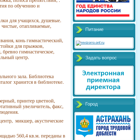
жка, полоса препятствий, .
тия по обучению и
алки для учащихся, душевые.
 чистые, отапливаемые,
Питание
вания, конь гимнастический,
стойки для прыжков,
, бревно гимнастическое,
альный центр.
Задать вопрос
ального зала. Библиотека
талог хранится в библиотеке.
зерный, принтер цветной,
Город
ртативный увеличитель, факс,
людения.
центр, микшер, акустические
ощадью 560,4 кв.м. переданы в