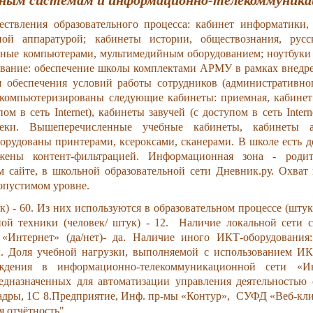
нным системам и информационно-телекоммуник
твления образовательного процесса: кабинет информатики
ной аппаратурой; кабинеты истории, обществознания, рус
нные компьютерами, мультимедийным оборудованием; ноутбуки
ование: обеспечение школы комплектами АРМУ в рамках внед
 обеспечения условий работы сотрудников (административног
 компьютеризированы следующие кабинеты: приемная, кабинет 
упом в сеть Internet), кабинеты завучей (с доступом в сеть Inter
ки. Вышеперечисленные учебные кабинеты, кабинеты 
рудованы принтерами, ксероксами, сканерами. В школе есть д
ены контент-фильтрацией. Информационная зона - родите
 сайте, в школьной образовательной сети Дневник.ру. Охва
опустимом уровне.
) - 60. Из них используются в образовательном процессе (шту
ой техники (человек/ штук) - 12. Наличие локальной сети 
«Интернет» (да/нет)- да. Наличие иного ИКТ-оборудования
. Доля учебной нагрузки, выполняемой с использованием ИК
ждения в информационно-телекоммуникационной сети «Ин
дназначенных для автоматизации управления деятельностью 
кадры, 1С 8.Предприятие, Инф. пр-мы «Контур», СУФД «Веб-кл
 отчётность".