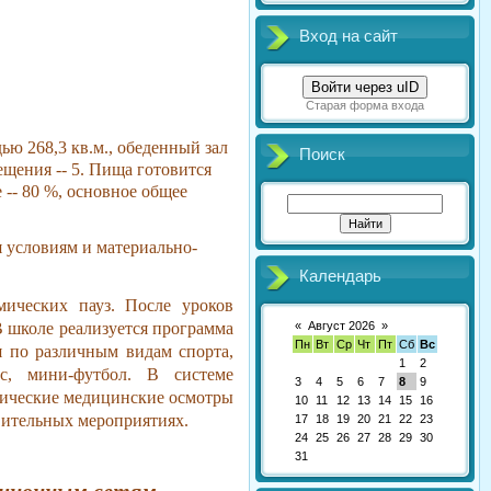
Вход на сайт
Войти через uID
Старая форма входа
ю 268,3 кв.м., обеденный зал
Поиск
ещения -- 5. Пища готовится
 -- 80 %, основное общее
 условиям и материально-
Календарь
мических пауз. После уроков
«
Август 2026
»
В школе реализуется программа
Пн
Вт
Ср
Чт
Пт
Сб
Вс
я по различным видам спорта,
1
2
с, мини-футбол. В системе
3
4
5
6
7
8
9
тические медицинские осмотры
10
11
12
13
14
15
16
вительных мероприятиях.
17
18
19
20
21
22
23
24
25
26
27
28
29
30
31