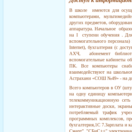
Доступ к информацио
В школе имеются для осущес
компьютерами, мультимедий
других предметов, оборудова
аппаратура. Начальное образ
на I ступени обучения . Для
вспомогательного персонала)
Internet), бухгалтерия (с дост
АХЧ, абонемент библиоте
вспомогательные кабинеты обо
ПК. Все компьютеры снабж
взаимодействуют на школьном
Астрахани «СОШ №49» - на д
Всего компьютеров в ОУ (штук
на одну единицу компьютерн
телекоммуникационную сеть 
интерактивные доски, экраны
потребляемый трафик учре
программных комплексов, пре
бухгалтерия,1С 7.Зарплата и 
Смарт", "СБиС++" электронная