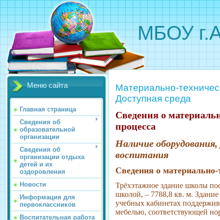
МБОУ г.
Меню сайта
Материально-техничес
Доступная среда
Главная страница
Сведения о материаль
Сведения об
процесса
образовательной
организации
Наличие оборудования,
Сведения об
воспитания
организации отдыха
детей и их
Сведения о материально-
оздоровления
Новости
Трёхэтажное здание школы пос
школой, – 7788,8 кв. м. Здани
Информация для
учебных кабинетах поддержив
первоклассников
мебелью, соответствующей н
Воспитательная работа