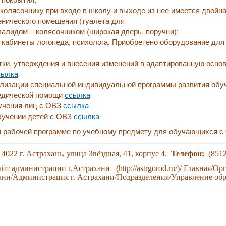
 колясочнику при входе в школу и выходе из нее имеется двойна
енического помещения (туалета для
алидом – колясочником (широкая дверь, поручни);
 кабинеты логопеда, психолога. Приобретено оборудование для 
тки, утверждения и внесения изменений в адаптированную осн
сылка
ализации специальной индивидуальной программы развития об
едической помощи
ссылка
учения лиц с ОВЗ
ссылка
бучении детей с ОВЗ
ссылка
й рабочей программе по учебному предмету для обучающихся 
4022 г. Астрахань, улица Звёздная, 41, корпус 4.
Телефон:
(8512
йт администрации г.Астрахани (
http://astrgorod.ru/)/
Главная/Орг
ани/Администрация г. Астрахани/Подразделения/Управление об