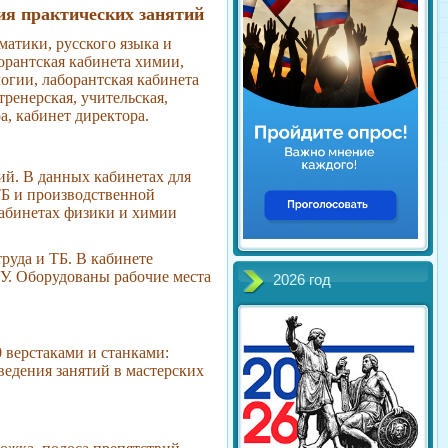
ия практических занятий
атики, русского языка и
орантская кабинета химии,
логии, лаборантская кабинета
ренерская, учительская,
а, кабинет директора.
ий. В данных кабинетах для
ТБ и производственной
абинетах физики и химии
руда и ТБ. В кабинете
У. Оборудованы рабочие места
2026 год
 верстаками и станками:
ведения занятий в мастерских