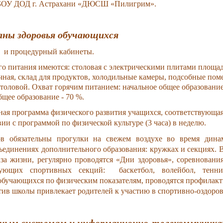
МБОУ ДОД г. Астрахани «ДЮСШ «Пилигрим».
аны здоровья обучающихся
 и процедурный кабинеты.
о питания имеются: столовая с электрическими плитами площадь
ечная, склад для продуктов, холодильные камеры, подсобные пом
толовой. Охват горячим питанием: начальное общее образование
бщее образование - 70 %.
ная программа физического развития учащихся, соответствующая
вии с программой по физической культуре (3 часа) в неделю.
в обязательны прогулки на свежем воздухе во время дина
ъединениях дополнительного образования: кружках и секциях. 
за жизни, регулярно проводятся «Дни здоровья», соревновани
едующих спортивных секций: баскетбол, волейбол, тенни
 обучающихся по физическим показателям, проводятся профилак
тив школы привлекает родителей к участию в спортивно-оздоро