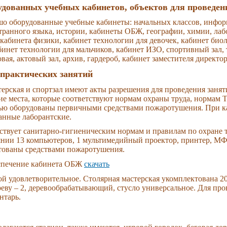
удованных учебных кабинетов, объектов для проведен
о оборудованные учебные кабинеты: начальных классов, информ
транного языка, истории, кабинеты ОБЖ, географии, химии, лаб
 кабинета физики, кабинет технологии для девочек, кабинет био
инет технологии для мальчиков, кабинет ИЗО, спортивный зал, т
овая, актовый зал, архив, гардероб, кабинет заместителя директор
практических занятий
ерская и спортзал имеют акты разрешения для проведения занят
е места, которые соответствуют нормам охраны труда, нормам 
ью оборудованы первичными средствами пожаротушения. При к
анные лаборантские.
твует санитарно-гигиеническим нормам и правилам по охране т
янии 13 компьютеров, 1 мультимедийный проектор, принтер, МФ
тованы средствами пожаротушения.
еспечение кабинета ОБЖ
скачать
й удовлетворительное. Столярная мастерская укомплектована 20
еву – 2, деревообрабатывающий, стусло универсальное. Для про
нтарь.