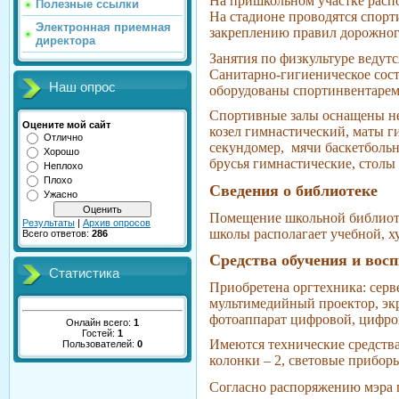
На пришкольном участке распо
Полезные ссылки
На стадионе проводятся спорт
Электронная приемная
закреплению правил дорожног
директора
Занятия по физкультуре ведутс
Санитарно-гигиеническое сост
Наш опрос
оборудованы спортинвентарем
Спортивные залы оснащены нео
Оцените мой сайт
козел гимнастический, маты г
Отлично
секундомер, мячи баскетбольн
Хорошо
брусья гимнастические, столы 
Неплохо
Плохо
Сведения о библиотеке
Ужасно
Помещение школьной библиотеки
Результаты
|
Архив опросов
школы располагает учебной, х
Всего ответов:
286
Средства обучения и вос
Статистика
Приобретена оргтехника: серв
мультимедийный проектор, экр
фотоаппарат цифровой, цифро
Онлайн всего:
1
Гостей:
1
Имеются технические средства
Пользователей:
0
колонки – 2, световые прибо
Согласно распоряжению мэра 