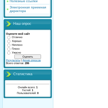
Полезные ссылки
Электронная приемная
директора
Наш опрос
Оцените мой сайт
Отлично
Хорошо
Неплохо
Плохо
Ужасно
Результаты
|
Архив опросов
Всего ответов:
286
Статистика
Онлайн всего:
1
Гостей:
1
Пользователей:
0