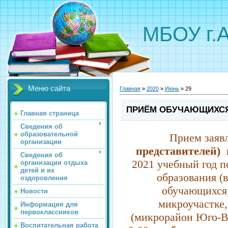
МБОУ г.
Меню сайта
Главная
»
2020
»
Июнь
»
29
ПРИЁМ ОБУЧАЮЩИХСЯ 
Главная страница
Сведения об
образовательной
Прием заяв
организации
представителей)
н
Сведения об
2021 учебный год п
организации отдыха
детей и их
образования (в
оздоровления
обучающихся,
Новости
микроучастке,
Информация для
первоклассников
(микрорайон Юго-Во
Воспитательная работа