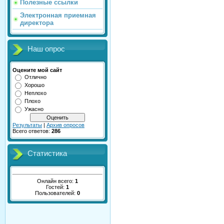
Полезные ссылки
Электронная приемная
директора
Наш опрос
Оцените мой сайт
Отлично
Хорошо
Неплохо
Плохо
Ужасно
Результаты
|
Архив опросов
Всего ответов:
286
Статистика
Онлайн всего:
1
Гостей:
1
Пользователей:
0