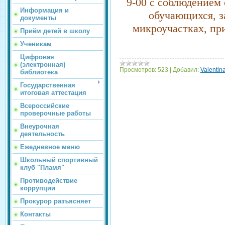
9-00 с соблюдением
Информация и
обучающихся, з
документы
микроучастках, пр
Приём детей в школу
Ученикам
Цифровая
(электронная)
Просмотров:
523
|
Добавил:
Valentin
библиотека
Государственная
итоговая аттестация
Всероссийские
проверочные работы
Внеурочная
деятельность
Ежедневное меню
Школьный спортивный
клуб "Пламя"
Противодействие
коррупции
Прокурор разъясняет
Контакты