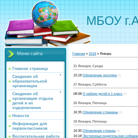
МБОУ г.
Меню сайта
Главная
»
2018
»
Январь
31 Января, Среда
Главная страница
15:18
Обновление логотипа
(0)
Сведения об
образовательной
27 Января, Суббота
организации
Сведения об
08:08
О наборе детей в 1 класс
(0)
организации отдыха
детей и их
26 Января, Пятница
оздоровления
16:35
Обновление страницы
(0)
Новости
19 Января, Пятница
Информация для
первоклассников
16:30
Обновление страниц
(0)
Воспитательная работа
16:18
Экстренные родительские собран