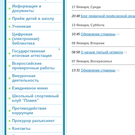
Информация и
17 Января, Среда
документы
20:48
Блог первичной профсоюзной орг
Приём детей в школу
13 Января, Суббота
Ученикам
Цифровая
10:45
Обновление страницы
(0)
(электронная)
библиотека
09 Января, Вторник
Государственная
06:58
О начале третьей четверти
(0)
итоговая аттестация
07 Января, Воскресенье
Всероссийские
проверочные работы
13:31
Обновление страницы
(0)
Внеурочная
деятельность
Ежедневное меню
Школьный спортивный
клуб "Пламя"
Противодействие
коррупции
Прокурор разъясняет
Контакты