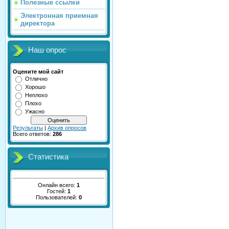
Полезные ссылки
Электронная приемная
директора
Наш опрос
Оцените мой сайт
Отлично
Хорошо
Неплохо
Плохо
Ужасно
Результаты
|
Архив опросов
Всего ответов:
286
Статистика
Онлайн всего:
1
Гостей:
1
Пользователей:
0