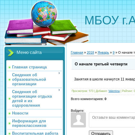
МБОУ г.
Меню сайта
Главная
»
2018
»
Январь
»
9
» О начале т
О начале третьей четверти
Главная страница
Сведения об
образовательной
Занятия в школе начнутся 11 янва
организации
Сведения об
Просмотров
:
573
|
Добавил
:
Valentina
|
Рейтинг
:
организации отдыха
Всего комментариев
:
0
детей и их
оздоровления
Войдите:
Новости
Информация для
первоклассников
Воспитательная работа
Отправить