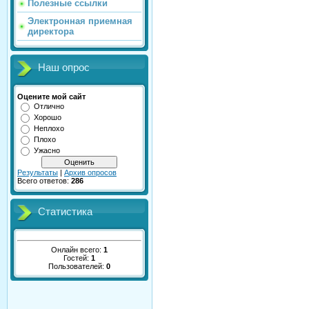
Полезные ссылки
Электронная приемная
директора
Наш опрос
Оцените мой сайт
Отлично
Хорошо
Неплохо
Плохо
Ужасно
Результаты
|
Архив опросов
Всего ответов:
286
Статистика
Онлайн всего:
1
Гостей:
1
Пользователей:
0