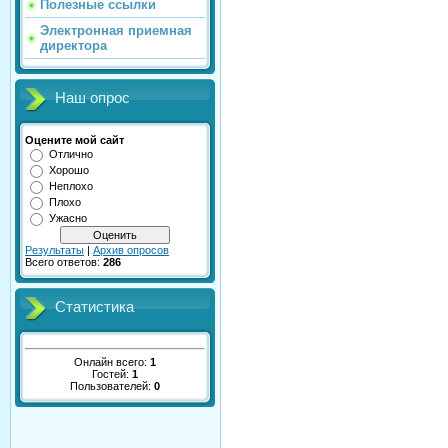
Полезные ссылки
Электронная приемная
директора
Наш опрос
Оцените мой сайт
Отлично
Хорошо
Неплохо
Плохо
Ужасно
Результаты
|
Архив опросов
Всего ответов:
286
Статистика
Онлайн всего:
1
Гостей:
1
Пользователей:
0