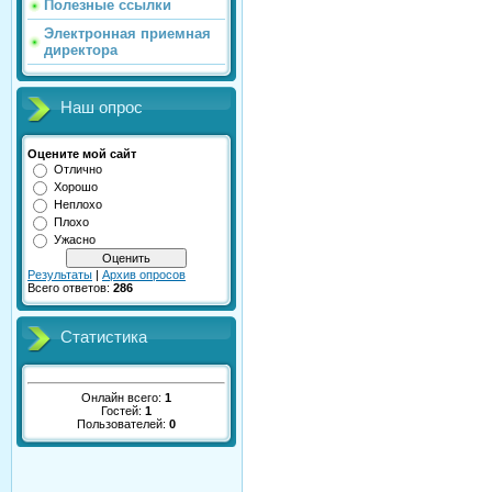
Полезные ссылки
Электронная приемная
директора
Наш опрос
Оцените мой сайт
Отлично
Хорошо
Неплохо
Плохо
Ужасно
Результаты
|
Архив опросов
Всего ответов:
286
Статистика
Онлайн всего:
1
Гостей:
1
Пользователей:
0