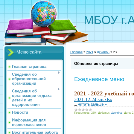
МБОУ г.
Меню сайта
Главная
»
2021
»
Декабрь
»
23
Обновление страницы
Главная страница
Сведения об
Ежедневное меню
образовательной
организации
Сведения об
2021 - 2022 учебный г
организации отдыха
2021-12-24-sm.xlsx
детей и их
оздоровления
...
Читать дальше »
Новости
Просмотров:
280
|
Добавил:
Valentina
|
Дата:
2
Информация для
первоклассников
Воспитательная работа