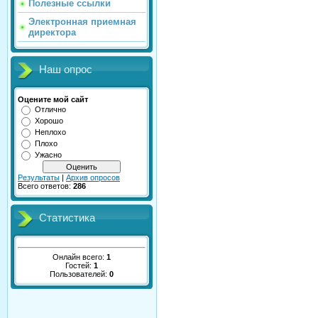
Полезные ссылки
Электронная приемная
директора
Наш опрос
Оцените мой сайт
Отлично
Хорошо
Неплохо
Плохо
Ужасно
Результаты
|
Архив опросов
Всего ответов:
286
Статистика
Онлайн всего:
1
Гостей:
1
Пользователей:
0