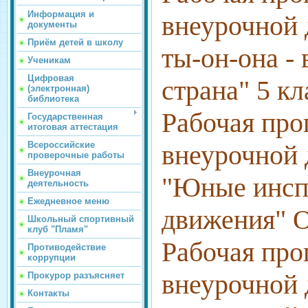
Информация и
внеурочной 
документы
Приём детей в школу
ты-он-она - 
Ученикам
Цифровая
страна" 5 к
(электронная)
библиотека
Рабочая про
Государственная
итоговая аттестация
Всероссийские
внеурочной 
проверочные работы
Внеурочная
"Юные инсп
деятельность
Ежедневное меню
движения"
Школьный спортивный
клуб "Пламя"
Рабочая про
Противодействие
коррупции
внеурочной 
Прокурор разъясняет
Контакты