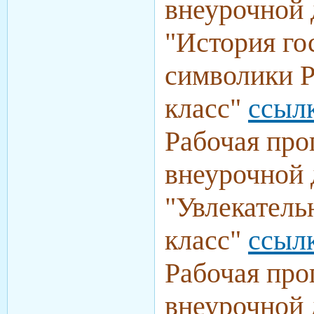
внеурочной 
"
История го
символики Р
класс
"
ссыл
Рабочая про
внеурочной 
"
Увлекатель
класс
"
ссыл
Рабочая про
внеурочной 