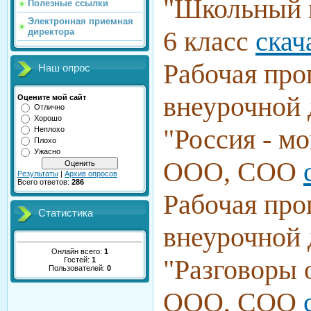
"Школьный 
Полезные ссылки
Электронная приемная
6 класс
скач
директора
Рабочая про
Наш опрос
внеурочной 
Оцените мой сайт
Отлично
Хорошо
"Россия - м
Неплохо
Плохо
Ужасно
ООО, СОО
Результаты
|
Архив опросов
Всего ответов:
286
Рабочая про
Статистика
внеурочной 
Онлайн всего:
1
"Разговоры
Гостей:
1
Пользователей:
0
ООО, СОО