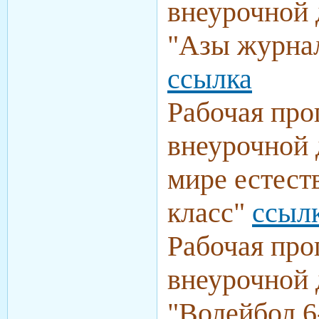
внеурочной 
"
Азы журнал
ссылка
Рабочая про
внеурочной 
мире естест
класс
"
ссыл
Рабочая про
внеурочной 
"
Волейбол 6