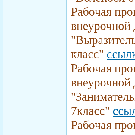
Рабочая про
внеурочной 
"
Выразитель
класс
"
ссыл
Рабочая про
внеурочной 
"
Заниматель
7класс
"
ссы
Рабочая про