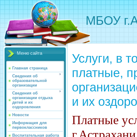
МБОУ г.
Меню сайта
Услуги, в т
платные, 
Главная страница
Сведения об
образовательной
организаци
организации
Сведения об
и их оздор
организации отдыха
детей и их
оздоровления
Новости
Платные ус
Информация для
первоклассников
г.Астрахан
Воспитательная работа