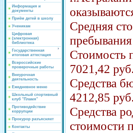
Информация и
оказываютс
документы
Приём детей в школу
Средняя ст
Ученикам
Цифровая
пребывания 
(электронная)
библиотека
Стоимость п
Государственная
итоговая аттестация
Всероссийские
7021,42 руб
проверочные работы
Внеурочная
Средства бю
деятельность
Ежедневное меню
4212,85 руб
Школьный спортивный
клуб "Пламя"
Противодействие
Средства ро
коррупции
Прокурор разъясняет
стоимости п
Контакты