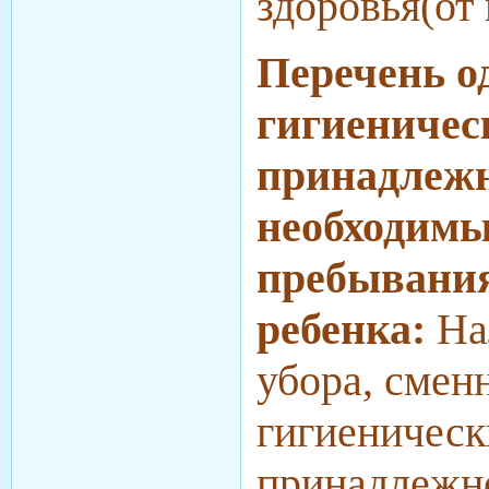
здоровья(от 
Перечень о
гигиеничес
принадлежн
необходимы
пребывани
ребенка:
На
убора, смен
гигиеническ
принадлежно