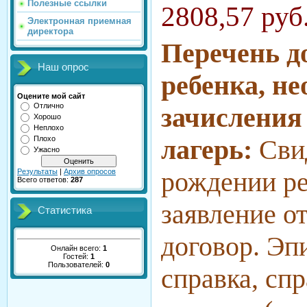
Полезные ссылки
2808,57 руб
Электронная приемная
директора
Перечень д
Наш опрос
ребенка, н
Оцените мой сайт
Отлично
зачисления
Хорошо
Неплохо
Плохо
лагерь:
C
ви
Ужасно
рождении ре
Результаты
|
Архив опросов
Всего ответов:
287
з
аявление от
Статистика
договор. Эп
Онлайн всего:
1
Гостей:
1
Пользователей:
0
справка, спр