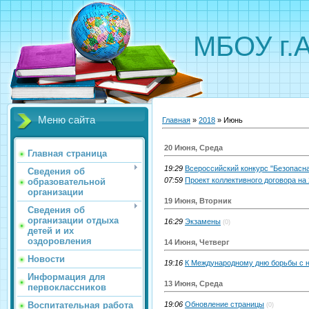
МБОУ г.
Меню сайта
Главная
»
2018
»
Июнь
20 Июня, Среда
Главная страница
19:29
Всероссийский конкурс "Безопасна
Сведения об
07:59
Проект коллективного договора на 
образовательной
организации
19 Июня, Вторник
Сведения об
организации отдыха
16:29
Экзамены
(0)
детей и их
оздоровления
14 Июня, Четверг
Новости
19:16
К Международному дню борьбы с 
Информация для
13 Июня, Среда
первоклассников
Воспитательная работа
19:06
Обновление страницы
(0)