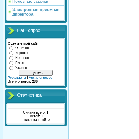
Полезные ссылки
Электронная приемная
директора
Наш опрос
Оцените мой сайт
Отлично
Хорошо
Неплохо
Плохо
Ужасно
Результаты
|
Архив опросов
Всего ответов:
286
Статистика
Онлайн всего:
1
Гостей:
1
Пользователей:
0