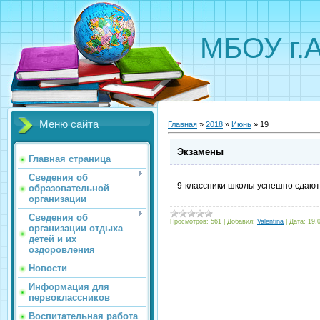
МБОУ г.
Меню сайта
Главная
»
2018
»
Июнь
»
19
Экзамены
Главная страница
Сведения об
9-классники школы успешно сдают
образовательной
организации
Сведения об
Просмотров:
561
|
Добавил:
Valentina
|
Дата:
19.
организации отдыха
детей и их
оздоровления
Новости
Информация для
первоклассников
Воспитательная работа