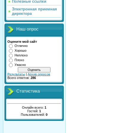
Полезные ссылки
Электронная приемная
директора
Наш опрос
Оцените мой сайт
Отлично
Хорошо
Неплохо
Плохо
Ужасно
Результаты
|
Архив опросов
Всего ответов:
286
Статистика
Онлайн всего:
1
Гостей:
1
Пользователей:
0