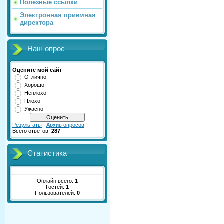
Полезные ссылки
Электронная приемная
директора
Наш опрос
Оцените мой сайт
Отлично
Хорошо
Неплохо
Плохо
Ужасно
Результаты
|
Архив опросов
Всего ответов:
287
Статистика
Онлайн всего:
1
Гостей:
1
Пользователей:
0