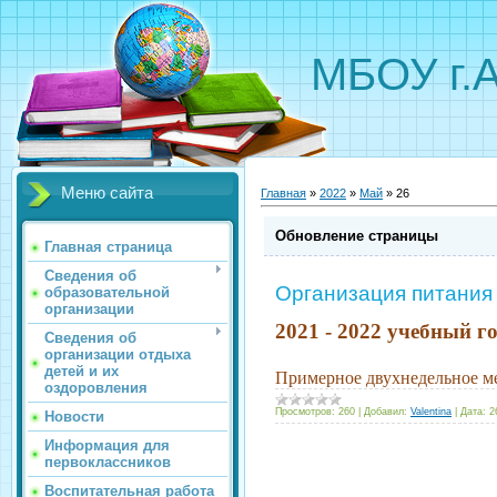
МБОУ г.
Меню сайта
Главная
»
2022
»
Май
»
26
Обновление страницы
Главная страница
Сведения об
Организация питания
образовательной
организации
2021 - 2022 учебный г
Сведения об
организации отдыха
детей и их
Примерное двухнедельное м
оздоровления
Просмотров:
260
|
Добавил:
Valentina
|
Дата:
2
Новости
Информация для
первоклассников
Воспитательная работа