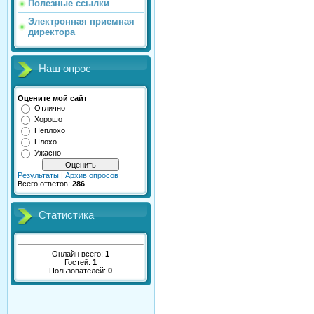
Полезные ссылки
Электронная приемная
директора
Наш опрос
Оцените мой сайт
Отлично
Хорошо
Неплохо
Плохо
Ужасно
Результаты
|
Архив опросов
Всего ответов:
286
Статистика
Онлайн всего:
1
Гостей:
1
Пользователей:
0