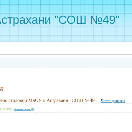
Астрахани "СОШ №49"
од
еню столовой МБОУ г. Астрахани "СОШ № 49"
...
Читать дальше »
6.05.2022
|
Комментарии (0)