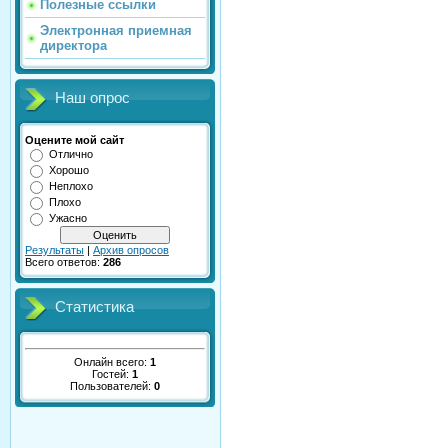
Полезные ссылки
Электронная приемная
директора
Наш опрос
Оцените мой сайт
Отлично
Хорошо
Неплохо
Плохо
Ужасно
Результаты
|
Архив опросов
Всего ответов:
286
Статистика
Онлайн всего:
1
Гостей:
1
Пользователей:
0