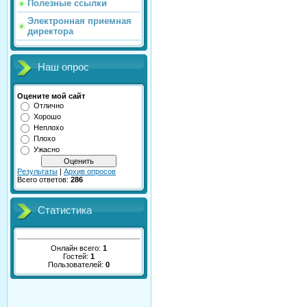
Полезные ссылки
Электронная приемная
директора
Наш опрос
Оцените мой сайт
Отлично
Хорошо
Неплохо
Плохо
Ужасно
Результаты
|
Архив опросов
Всего ответов:
286
Статистика
Онлайн всего:
1
Гостей:
1
Пользователей:
0