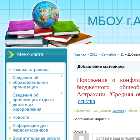
МБОУ г.
Меню сайта
Главная
»
2023
»
Сентябрь
»
11
» Добавл
Добавление материала
Главная страница
Сведения об
Положение о конфли
образовательной
бюджетного общеоб
организации
Астрахани "Средняя о
Сведения об
организации отдыха
ссылка
детей и их
оздоровления
Просмотров
:
178
|
Добавил
:
Valentina
|
Рейтинг
:
Новости
Всего комментариев
:
0
Информация для
первоклассников
Войдите:
Воспитательная работа