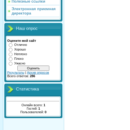
Полезные ссылки
Электронная приемная
директора
Наш опрос
Оцените мой сайт
Отлично
Хорошо
Неплохо
Плохо
Ужасно
Результаты
|
Архив опросов
Всего ответов:
286
Статистика
Онлайн всего:
1
Гостей:
1
Пользователей:
0