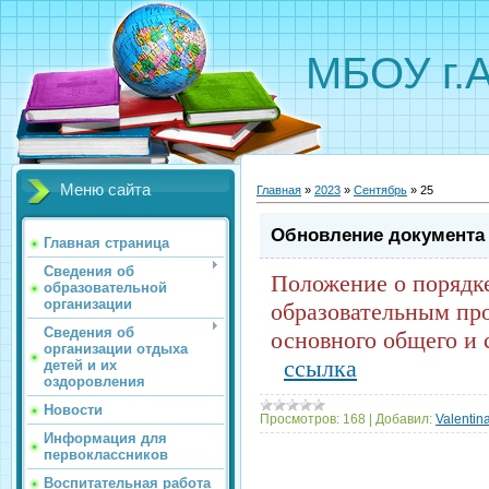
МБОУ г.
Меню сайта
Главная
»
2023
»
Сентябрь
»
25
Обновление документа
Главная страница
Сведения об
Положение о порядк
образовательной
организации
образовательным пр
Сведения об
основного общего и 
организации отдыха
ссылка
детей и их
оздоровления
Новости
Просмотров:
168
|
Добавил:
Valentin
Информация для
первоклассников
Воспитательная работа