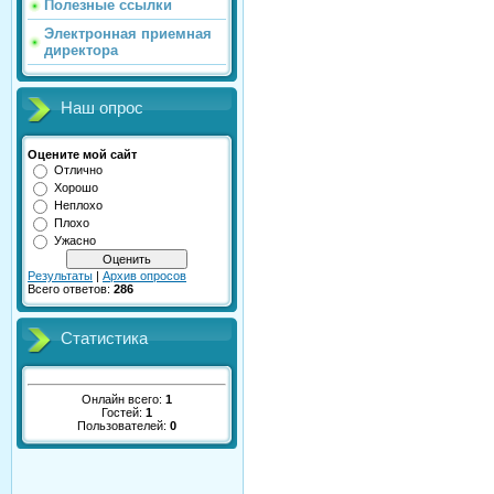
Полезные ссылки
Электронная приемная
директора
Наш опрос
Оцените мой сайт
Отлично
Хорошо
Неплохо
Плохо
Ужасно
Результаты
|
Архив опросов
Всего ответов:
286
Статистика
Онлайн всего:
1
Гостей:
1
Пользователей:
0