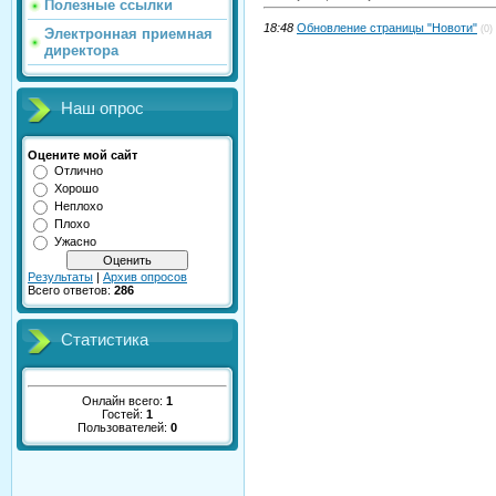
Полезные ссылки
18:48
Обновление страницы "Новоти"
(0)
Электронная приемная
директора
Наш опрос
Оцените мой сайт
Отлично
Хорошо
Неплохо
Плохо
Ужасно
Результаты
|
Архив опросов
Всего ответов:
286
Статистика
Онлайн всего:
1
Гостей:
1
Пользователей:
0