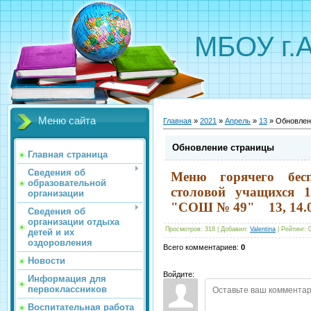
МБОУ г.
Меню сайта
Главная
»
2021
»
Апрель
»
13
» Обновлен
Обновление страницы
Главная страница
Сведения об
М
еню
горячего бес
образовательной
столовой учащихся 
организации
"СОШ № 49" 13, 14.0
Сведения об
организации отдыха
Просмотров
:
318
|
Добавил
:
Valentina
|
Рейтинг
:
детей и их
оздоровления
Всего комментариев
:
0
Новости
Войдите:
Информация для
первоклассников
Воспитательная работа