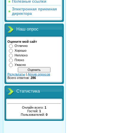
Полезные ссылки
Электронная приемная
директора
Наш опрос
Оцените мой сайт
Отлично
Хорошо
Неплохо
Плохо
Ужасно
Результаты
|
Архив опросов
Всего ответов:
286
Статистика
Онлайн всего:
1
Гостей:
1
Пользователей:
0