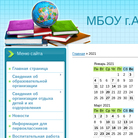
МБОУ г.
Меню сайта
Главная
»
2021
Январь 2021
Главная страница
Пн
Вт
Ср
Чт
Пт
Сб
Вс
1
2
3
Сведения об
4
5
6
7
8
9
10
образовательной
организации
11
12
13
14
15
16
17
18
19
20
21
22
23
24
Сведения об
организации отдыха
25
26
27
28
29
30
31
детей и их
Март 2021
оздоровления
Пн
Вт
Ср
Чт
Пт
Сб
Вс
Новости
1
2
3
4
5
6
7
8
9
10
11
12
13
14
Информация для
первоклассников
15
16
17
18
19
20
21
22
23
24
25
26
27
28
Воспитательная работа