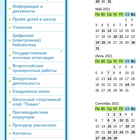
29
30
31
Информация и
Май 2021
документы
Пн
Вт
Ср
Чт
Пт
Сб
Вс
Приём детей в школу
1
2
3
4
5
6
7
8
9
Ученикам
10
11
12
13
14
15
16
Цифровая
17
18
19
20
21
22
23
(электронная)
24
25
26
27
28
29
30
библиотека
31
Государственная
Июль 2021
итоговая аттестация
Пн
Вт
Ср
Чт
Пт
Сб
Вс
Всероссийские
1
2
3
4
проверочные работы
5
6
7
8
9
10
11
Внеурочная
12
13
14
15
16
17
18
деятельность
19
20
21
22
23
24
25
26
27
28
29
30
31
Ежедневное меню
Школьный спортивный
Сентябрь 2021
клуб "Пламя"
Пн
Вт
Ср
Чт
Пт
Сб
Вс
Противодействие
1
2
3
4
5
коррупции
6
7
8
9
10
11
12
Прокурор разъясняет
13
14
15
16
17
18
19
20
21
22
23
24
25
26
Контакты
27
28
29
30