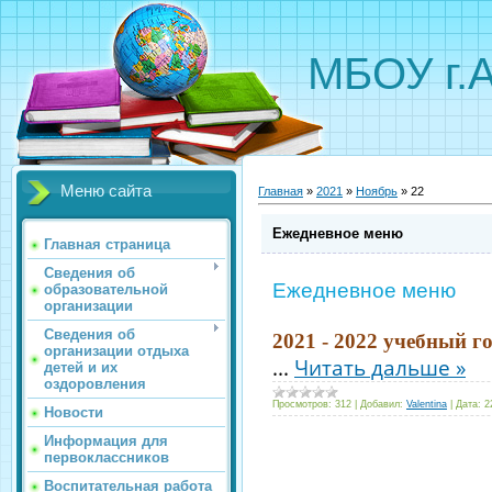
МБОУ г.
Меню сайта
Главная
»
2021
»
Ноябрь
»
22
Ежедневное меню
Главная страница
Сведения об
Ежедневное меню
образовательной
организации
Сведения об
2021 - 2022 учебный г
организации отдыха
...
Читать дальше »
детей и их
оздоровления
Просмотров:
312
|
Добавил:
Valentina
|
Дата:
2
Новости
Информация для
первоклассников
Воспитательная работа