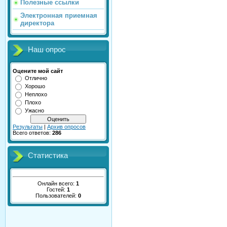
Полезные ссылки
Электронная приемная
директора
Наш опрос
Оцените мой сайт
Отлично
Хорошо
Неплохо
Плохо
Ужасно
Результаты
|
Архив опросов
Всего ответов:
286
Статистика
Онлайн всего:
1
Гостей:
1
Пользователей:
0