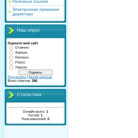
Полезные ссылки
Электронная приемная
директора
Наш опрос
Оцените мой сайт
Отлично
Хорошо
Неплохо
Плохо
Ужасно
Результаты
|
Архив опросов
Всего ответов:
286
Статистика
Онлайн всего:
1
Гостей:
1
Пользователей:
0