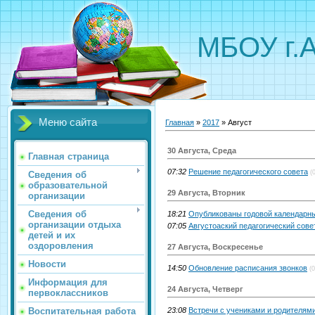
МБОУ г.
Меню сайта
Главная
»
2017
»
Август
30 Августа, Среда
Главная страница
07:32
Решение педагогического совета
(
Сведения об
образовательной
29 Августа, Вторник
организации
Сведения об
18:21
Опубликованы годовой календарный
организации отдыха
07:05
Августоаский педагогический сове
детей и их
оздоровления
27 Августа, Воскресенье
Новости
14:50
Обновление расписания звонков
(0
Информация для
24 Августа, Четверг
первоклассников
Воспитательная работа
23:08
Встречи с учениками и родителям