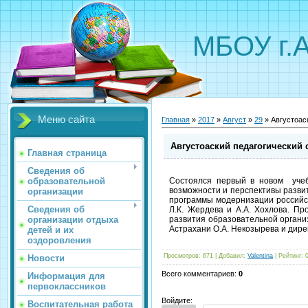
МБОУ г.
Меню сайта
Главная
»
2017
»
Август
»
29
» Августоас
Августоаский педагогический 
Главная страница
Сведения об
образовательной
Состоялся первый в новом учебн
возможности и перспективы развит
организации
программы модернизации российск
Сведения об
Л.К. Жердева и А.А. Хохлова. П
организации отдыха
развития образовательной организ
Астрахани О.А. Некозырева и дире
детей и их
оздоровления
Просмотров
:
671
|
Добавил
:
Valentina
|
Рейтинг
:
Новости
Всего комментариев
:
0
Информация для
первоклассников
Войдите:
Воспитательная работа