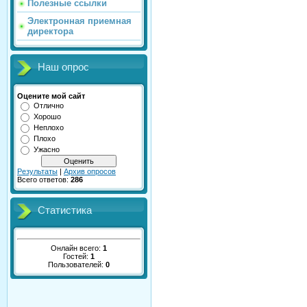
Полезные ссылки
Электронная приемная
директора
Наш опрос
Оцените мой сайт
Отлично
Хорошо
Неплохо
Плохо
Ужасно
Результаты
|
Архив опросов
Всего ответов:
286
Статистика
Онлайн всего:
1
Гостей:
1
Пользователей:
0