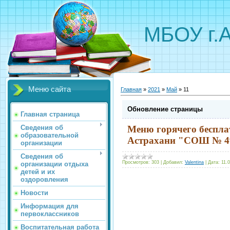
МБОУ г.
Меню сайта
Главная
»
2021
»
Май
»
11
Обновление страницы
Главная страница
Сведения об
М
еню
горячего беспла
образовательной
Астрахани "СОШ № 49
организации
Сведения об
Просмотров:
303
|
Добавил:
Valentina
|
Дата:
11.
организации отдыха
детей и их
оздоровления
Новости
Информация для
первоклассников
Воспитательная работа