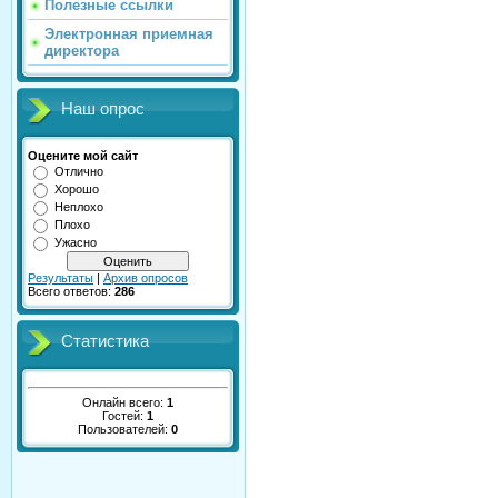
Полезные ссылки
Электронная приемная
директора
Наш опрос
Оцените мой сайт
Отлично
Хорошо
Неплохо
Плохо
Ужасно
Результаты
|
Архив опросов
Всего ответов:
286
Статистика
Онлайн всего:
1
Гостей:
1
Пользователей:
0