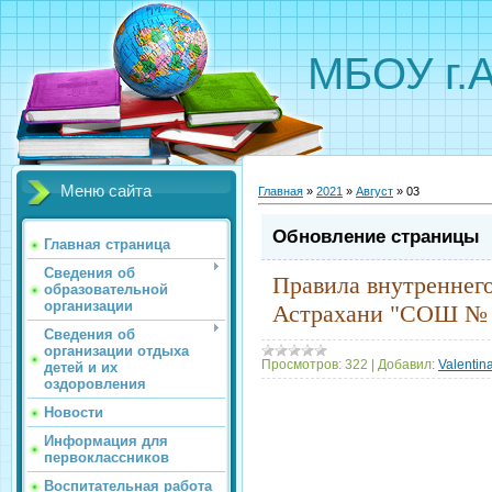
МБОУ г.
Меню сайта
Главная
»
2021
»
Август
»
03
Обновление страницы
Главная страница
Сведения об
Правила внутреннего
образовательной
организации
Астрахани "СОШ №
Сведения об
организации отдыха
Просмотров:
322
|
Добавил:
Valentin
детей и их
оздоровления
Новости
Информация для
первоклассников
Воспитательная работа