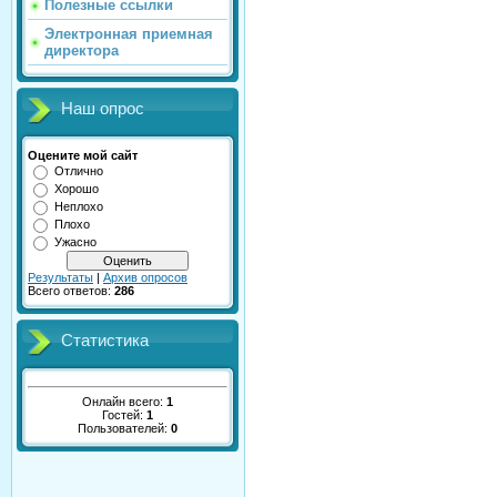
Полезные ссылки
Электронная приемная
директора
Наш опрос
Оцените мой сайт
Отлично
Хорошо
Неплохо
Плохо
Ужасно
Результаты
|
Архив опросов
Всего ответов:
286
Статистика
Онлайн всего:
1
Гостей:
1
Пользователей:
0