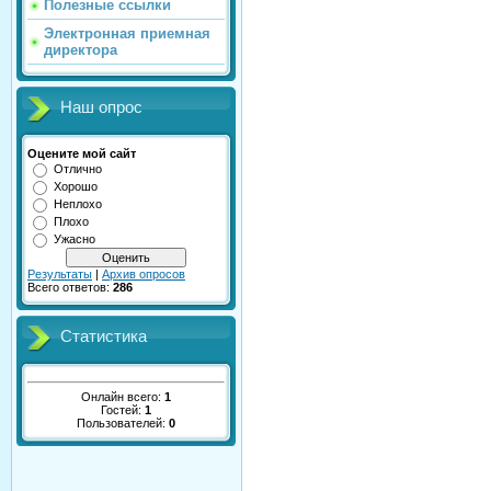
Полезные ссылки
Электронная приемная
директора
Наш опрос
Оцените мой сайт
Отлично
Хорошо
Неплохо
Плохо
Ужасно
Результаты
|
Архив опросов
Всего ответов:
286
Статистика
Онлайн всего:
1
Гостей:
1
Пользователей:
0