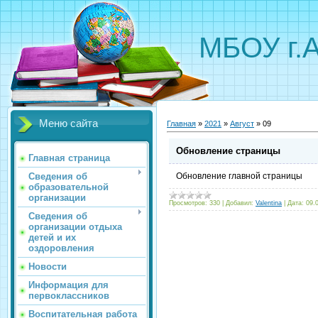
МБОУ г.
Меню сайта
Главная
»
2021
»
Август
»
09
Обновление страницы
Главная страница
Сведения об
Обновление главной страницы
образовательной
организации
Просмотров:
330
|
Добавил:
Valentina
|
Дата:
09.
Сведения об
организации отдыха
детей и их
оздоровления
Новости
Информация для
первоклассников
Воспитательная работа