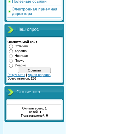
Полезные ссылки
Электронная приемная
директора
Наш опрос
Оцените мой сайт
Отлично
Хорошо
Неплохо
Плохо
Ужасно
Результаты
|
Архив опросов
Всего ответов:
286
Статистика
Онлайн всего:
1
Гостей:
1
Пользователей:
0