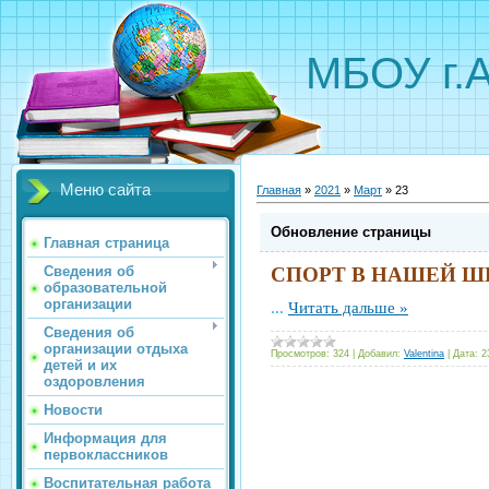
МБОУ г.
Меню сайта
Главная
»
2021
»
Март
»
23
Обновление страницы
Главная страница
Сведения об
СПОРТ В НАШЕЙ 
образовательной
организации
...
Читать дальше »
Сведения об
организации отдыха
Просмотров:
324
|
Добавил:
Valentina
|
Дата:
2
детей и их
оздоровления
Новости
Информация для
первоклассников
Воспитательная работа