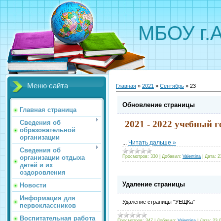
МБОУ г.
Меню сайта
Главная
»
2021
»
Сентябрь
»
23
Обновление страницы
Главная страница
Сведения об
2021 - 2022 учебный г
образовательной
организации
...
Читать дальше »
Сведения об
организации отдыха
Просмотров:
330
|
Добавил:
Valentina
|
Дата:
2
детей и их
оздоровления
Удаление страницы
Новости
Информация для
Удаление страницы "УЕЩКа"
первоклассников
Воспитательная работа
Просмотров:
347
|
Добавил:
Valentina
|
Дата:
23.