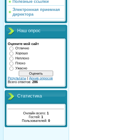
Полезные ссылки
Электронная приемная
директора
Наш опрос
Оцените мой сайт
Отлично
Хорошо
Неплохо
Плохо
Ужасно
Результаты
|
Архив опросов
Всего ответов:
286
Статистика
Онлайн всего:
1
Гостей:
1
Пользователей:
0