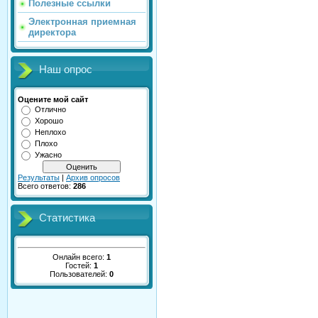
Полезные ссылки
Электронная приемная
директора
Наш опрос
Оцените мой сайт
Отлично
Хорошо
Неплохо
Плохо
Ужасно
Результаты
|
Архив опросов
Всего ответов:
286
Статистика
Онлайн всего:
1
Гостей:
1
Пользователей:
0