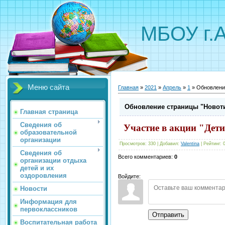
МБОУ г.
Меню сайта
Главная
»
2021
»
Апрель
»
1
» Обновлени
Обновление страницы "Новот
Главная страница
Сведения об
Участие в акции "Дети
образовательной
организации
Просмотров
:
330
|
Добавил
:
Valentina
|
Рейтинг
:
Сведения об
Всего комментариев
:
0
организации отдыха
детей и их
оздоровления
Войдите:
Новости
Информация для
первоклассников
Отправить
Воспитательная работа