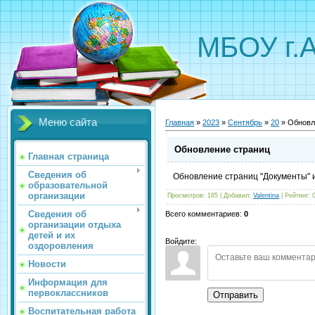
МБОУ г.
Меню сайта
Главная
»
2023
»
Сентябрь
»
20
» Обновл
Обновление страниц
Главная страница
Сведения об
Обновление страниц "Документы" 
образовательной
организации
Просмотров
:
185
|
Добавил
:
Valentina
|
Рейтинг
:
Сведения об
Всего комментариев
:
0
организации отдыха
детей и их
Войдите:
оздоровления
Новости
Информация для
первоклассников
Отправить
Воспитательная работа