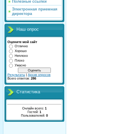
Полезные ссылки
Электронная приемная
директора
Наш опрос
Оцените мой сайт
Отлично
Хорошо
Неплохо
Плохо
Ужасно
Результаты
|
Архив опросов
Всего ответов:
286
Статистика
Онлайн всего:
1
Гостей:
1
Пользователей:
0