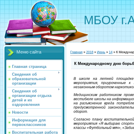
МБОУ г.
Меню сайта
Главная
»
2018
»
Июнь
»
14
» К Междунар
К Международному дню борьб
Главная страница
Сведения об
образовательной
В школе на летней площадке
мероприятия, приуроченные к
организации
незаконным оборотом наркотико
Сведения об
Медицинским работником пров
организации отдыха
вестибюле школы на информацио
детей и их
на разъяснение вреда потребл
оздоровления
предусмотренной законодатель
оборот.
Новости
Согласно плану воспитательно
Информация для
мероприятия «Я выбираю спорт»
первоклассников
классы «Футбольный мяч», «Заби
Воспитательная работа