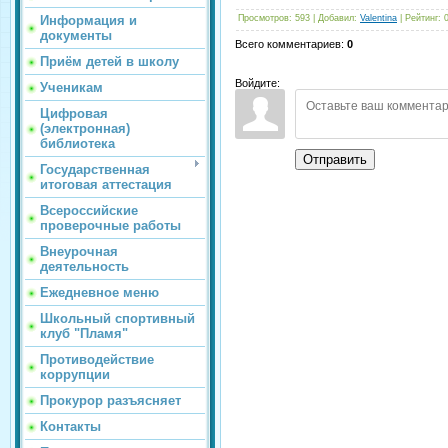
Информация и
Просмотров
:
593
|
Добавил
:
Valentina
|
Рейтинг
:
документы
Всего комментариев
:
0
Приём детей в школу
Войдите:
Ученикам
Цифровая
(электронная)
библиотека
Отправить
Государственная
итоговая аттестация
Всероссийские
проверочные работы
Внеурочная
деятельность
Ежедневное меню
Школьный спортивный
клуб "Пламя"
Противодействие
коррупции
Прокурор разъясняет
Контакты