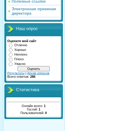
Полезные ссылки
Электронная приемная
директора
Наш опрос
Оцените мой сайт
Отлично
Хорошо
Неплохо
Плохо
Ужасно
Результаты
|
Архив опросов
Всего ответов:
286
Статистика
Онлайн всего:
1
Гостей:
1
Пользователей:
0