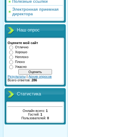
Полезные ссылки
Электронная приемная
директора
Наш опрос
Оцените мой сайт
Отлично
Хорошо
Неплохо
Плохо
Ужасно
Результаты
|
Архив опросов
Всего ответов:
286
Статистика
Онлайн всего:
1
Гостей:
1
Пользователей:
0