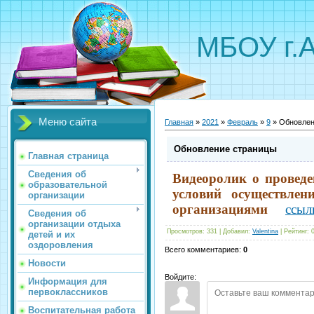
МБОУ г.
Меню сайта
Главная
»
2021
»
Февраль
»
9
» Обновлен
Обновление страницы
Главная страница
Сведения об
Видеор
олик о проведе
образовательной
условий осуществлен
организации
организациями
ссыл
Сведения об
организации отдыха
Просмотров
:
331
|
Добавил
:
Valentina
|
Рейтинг
:
детей и их
оздоровления
Всего комментариев
:
0
Новости
Войдите:
Информация для
первоклассников
Воспитательная работа