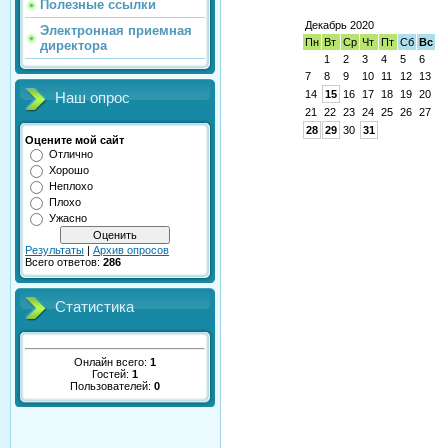
Полезные ссылки
Декабрь 2020
Электронная приемная
Пн
Вт
Ср
Чт
Пт
Сб
Вс
директора
1
2
3
4
5
6
7
8
9
10
11
12
13
14
15
16
17
18
19
20
Наш опрос
21
22
23
24
25
26
27
28
29
30
31
Оцените мой сайт
Отлично
Хорошо
Неплохо
Плохо
Ужасно
Результаты
|
Архив опросов
Всего ответов:
286
Статистика
Онлайн всего:
1
Гостей:
1
Пользователей:
0