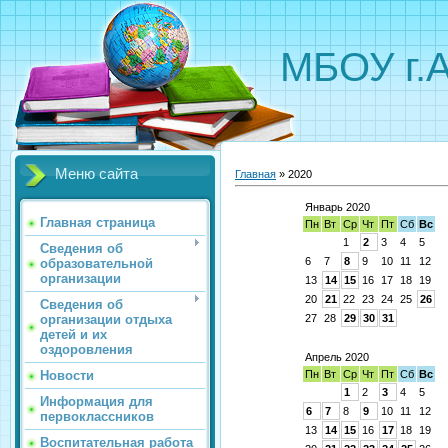
МБОУ г.
Меню сайта
Главная
»
2020
Январь 2020
Главная страница
Пн
Вт
Ср
Чт
Пт
Сб
Вс
1
2
3
4
5
Сведения об
6
7
8
9
10
11
12
образовательной
организации
13
14
15
16
17
18
19
20
21
22
23
24
25
26
Сведения об
организации отдыха
27
28
29
30
31
детей и их
оздоровления
Апрель 2020
Новости
Пн
Вт
Ср
Чт
Пт
Сб
Вс
1
2
3
4
5
Информация для
6
7
8
9
10
11
12
первоклассников
13
14
15
16
17
18
19
Воспитательная работа