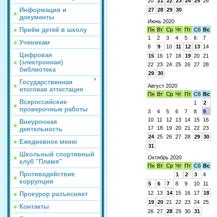
20
21
22
23
24
25
26
Информация и
27
28
29
30
документы
Июнь 2020
Приём детей в школу
Пн
Вт
Ср
Чт
Пт
Сб
Вс
1
2
3
4
5
6
7
Ученикам
8
9
10
11
12
13
14
Цифровая
15
16
17
18
19
20
21
(электронная)
22
23
24
25
26
27
28
библиотека
29
30
Государственная
Август 2020
итоговая аттестация
Пн
Вт
Ср
Чт
Пт
Сб
Вс
Всероссийские
1
2
проверочные работы
3
4
5
6
7
8
9
10
11
12
13
14
15
16
Внеурочная
17
18
19
20
21
22
23
деятельность
24
25
26
27
28
29
30
Ежедневное меню
31
Школьный спортивный
Октябрь 2020
клуб "Пламя"
Пн
Вт
Ср
Чт
Пт
Сб
Вс
Противодействие
1
2
3
4
коррупции
5
6
7
8
9
10
11
12
13
14
15
16
17
18
Прокурор разъясняет
19
20
21
22
23
24
25
Контакты
26
27
28
29
30
31