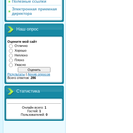
Полезные ссылки
Электронная приемная
директора
Наш опрос
Оцените мой сайт
Отлично
Хорошо
Неплохо
Плохо
Ужасно
Результаты
|
Архив опросов
Всего ответов:
286
Статистика
Онлайн всего:
1
Гостей:
1
Пользователей:
0