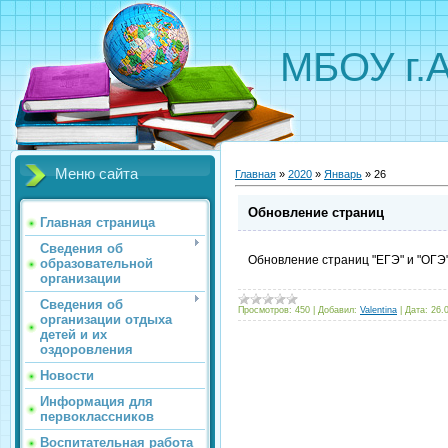
МБОУ г.
Меню сайта
Главная
»
2020
»
Январь
»
26
Обновление страниц
Главная страница
Сведения об
Обновление страниц "ЕГЭ" и "ОГЭ
образовательной
организации
Сведения об
Просмотров:
450
|
Добавил:
Valentina
|
Дата:
26.
организации отдыха
детей и их
оздоровления
Новости
Информация для
первоклассников
Воспитательная работа