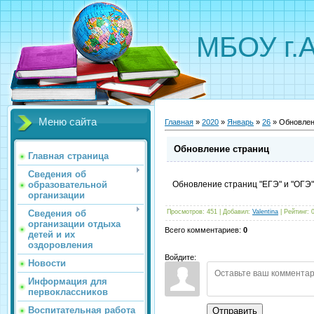
МБОУ г.
Меню сайта
Главная
»
2020
»
Январь
»
26
» Обновлен
Обновление страниц
Главная страница
Сведения об
образовательной
Обновление страниц "ЕГЭ" и "ОГЭ"
организации
Сведения об
Просмотров
:
451
|
Добавил
:
Valentina
|
Рейтинг
:
организации отдыха
Всего комментариев
:
0
детей и их
оздоровления
Войдите:
Новости
Информация для
первоклассников
Воспитательная работа
Отправить