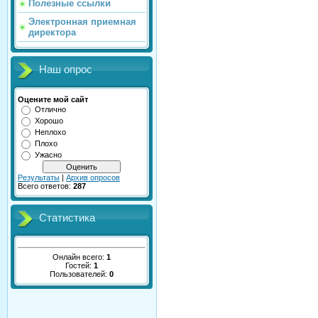
Полезные ссылки
Электронная приемная
директора
Наш опрос
Оцените мой сайт
Отлично
Хорошо
Неплохо
Плохо
Ужасно
Результаты
|
Архив опросов
Всего ответов:
287
Статистика
Онлайн всего:
1
Гостей:
1
Пользователей:
0