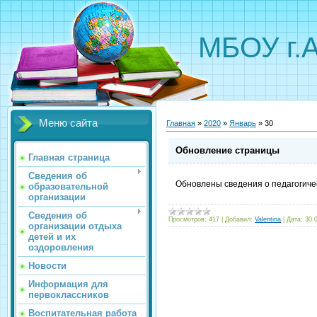
МБОУ г.
Меню сайта
Главная
»
2020
»
Январь
»
30
Обновление страницы
Главная страница
Сведения об
Обновлены сведения о педагогиче
образовательной
организации
Сведения об
Просмотров:
417
|
Добавил:
Valentina
|
Дата:
30.
организации отдыха
детей и их
оздоровления
Новости
Информация для
первоклассников
Воспитательная работа