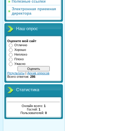
Полезные ссылки
Электронная приемная
директора
Наш опрос
Оцените мой сайт
Отлично
Хорошо
Неплохо
Плохо
Ужасно
Результаты
|
Архив опросов
Всего ответов:
286
Статистика
Онлайн всего:
1
Гостей:
1
Пользователей:
0