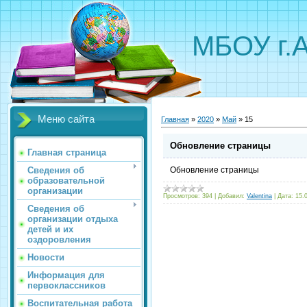
МБОУ г.
Меню сайта
Главная
»
2020
»
Май
»
15
Обновление страницы
Главная страница
Сведения об
Обновление страницы
образовательной
организации
Просмотров:
394
|
Добавил:
Valentina
|
Дата:
15.
Сведения об
организации отдыха
детей и их
оздоровления
Новости
Информация для
первоклассников
Воспитательная работа