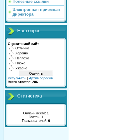
Полезные ссылки
Электронная приемная
директора
Наш опрос
Оцените мой сайт
Отлично
Хорошо
Неплохо
Плохо
Ужасно
Результаты
|
Архив опросов
Всего ответов:
286
Статистика
Онлайн всего:
1
Гостей:
1
Пользователей:
0