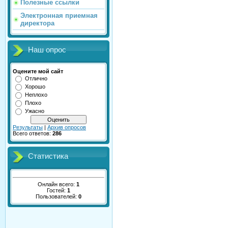
Полезные ссылки
Электронная приемная
директора
Наш опрос
Оцените мой сайт
Отлично
Хорошо
Неплохо
Плохо
Ужасно
Результаты
|
Архив опросов
Всего ответов:
286
Статистика
Онлайн всего:
1
Гостей:
1
Пользователей:
0