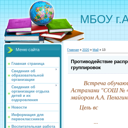
МБОУ г.
Меню сайта
Главная
»
2020
»
Май
»
13
Противодействие распр
Главная страница
группировок
Сведения об
образовательной
организации
Встреча обучающ
Сведения об
Астрахани "СОШ № 4
организации отдыха
детей и их
майором А.А. Пелагин
оздоровления
      Цель вс

Новости
Информация для
первоклассников
... 
Воспитательная работа