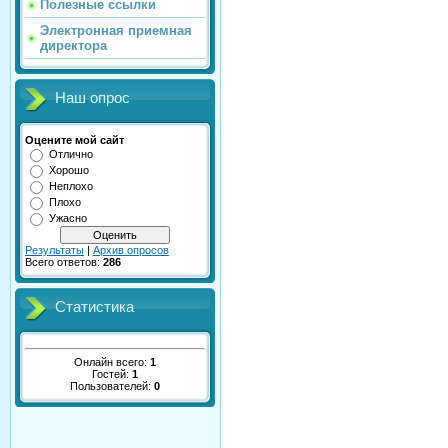
Полезные ссылки
Электронная приемная
директора
Наш опрос
Оцените мой сайт
Отлично
Хорошо
Неплохо
Плохо
Ужасно
Результаты
|
Архив опросов
Всего ответов:
286
Статистика
Онлайн всего:
1
Гостей:
1
Пользователей:
0