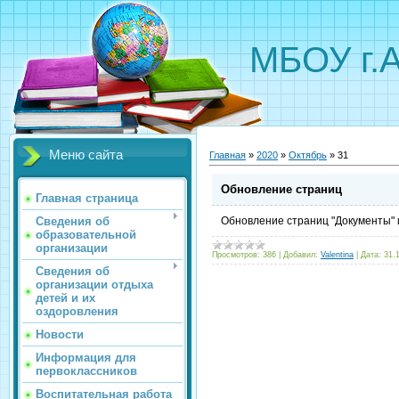
МБОУ г.
Меню сайта
Главная
»
2020
»
Октябрь
»
31
Обновление страниц
Главная страница
Сведения об
Обновление страниц "Документы" 
образовательной
организации
Просмотров:
386
|
Добавил:
Valentina
|
Дата:
31.
Сведения об
организации отдыха
детей и их
оздоровления
Новости
Информация для
первоклассников
Воспитательная работа