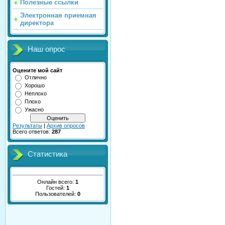
Полезные ссылки
Электронная приемная
директора
Наш опрос
Оцените мой сайт
Отлично
Хорошо
Неплохо
Плохо
Ужасно
Результаты
|
Архив опросов
Всего ответов:
287
Статистика
Онлайн всего:
1
Гостей:
1
Пользователей:
0