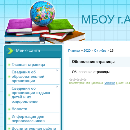
МБОУ г.
Меню сайта
Главная
»
2020
»
Октябрь
»
18
Обновление страницы
Главная страница
Сведения об
Обновление страницы
образовательной
организации
Просмотров:
356
|
Добавил:
Valentina
|
Дата:
18.
Сведения об
организации отдыха
детей и их
оздоровления
Новости
Информация для
первоклассников
Воспитательная работа