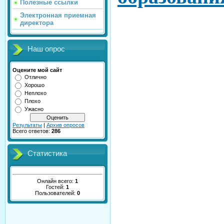
Полезные ссылки
Электронная приемная
директора
Наш опрос
Оцените мой сайт
Отлично
Хорошо
Неплохо
Плохо
Ужасно
Результаты
|
Архив опросов
Всего ответов:
286
Статистика
Онлайн всего:
1
Гостей:
1
Пользователей:
0