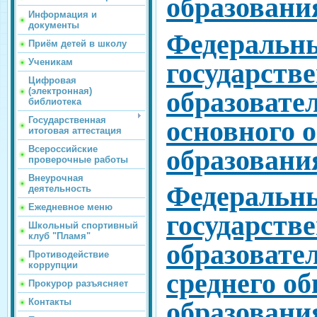
образовани
Информация и
документы
Федеральн
Приём детей в школу
Ученикам
государств
Цифровая
(электронная)
образовате
библиотека
Государственная
основного 
итоговая аттестация
Всероссийские
образовани
проверочные работы
Внеурочная
Федеральн
деятельность
Ежедневное меню
государств
Школьный спортивный
клуб "Пламя"
образовате
Противодействие
коррупции
среднего о
Прокурор разъясняет
Контакты
образовани