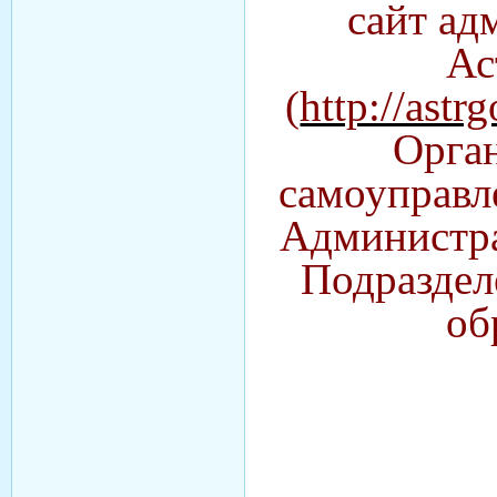
сайт ад
Ас
(
http://astrg
Орга
самоуправле
Администра
Подраздел
об