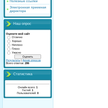
Полезные ссылки
Электронная приемная
директора
Наш опрос
Оцените мой сайт
Отлично
Хорошо
Неплохо
Плохо
Ужасно
Результаты
|
Архив опросов
Всего ответов:
286
Статистика
Онлайн всего:
1
Гостей:
1
Пользователей:
0