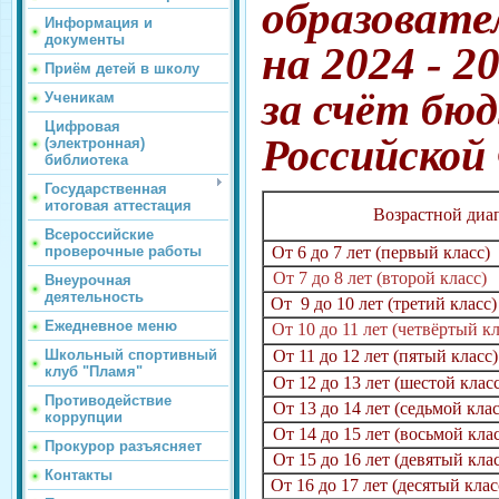
образовате
Информация и
документы
на 2024 - 2
Приём детей в школу
з
а счёт бю
Ученикам
Цифровая
Российской
(электронная)
библиотека
Государственная
итоговая аттестация
Возрастной диа
Всероссийские
От 6 до 7 лет (первый класс)
проверочные работы
От 7 до 8 лет (второй класс)
Внеурочная
деятельность
От 9 до 10 лет (третий класс)
Ежедневное меню
От 10 до 11 лет (четвёртый к
От 11 до 12 лет (пятый класс)
Школьный спортивный
клуб "Пламя"
От 12 до 13 лет (шестой класс
Противодействие
От 13 до 14 лет (седьмой клас
коррупции
От 14 до 15 лет (восьмой клас
Прокурор разъясняет
От 15 до 16 лет (девятый клас
Контакты
От 16 до 17 лет (десятый клас