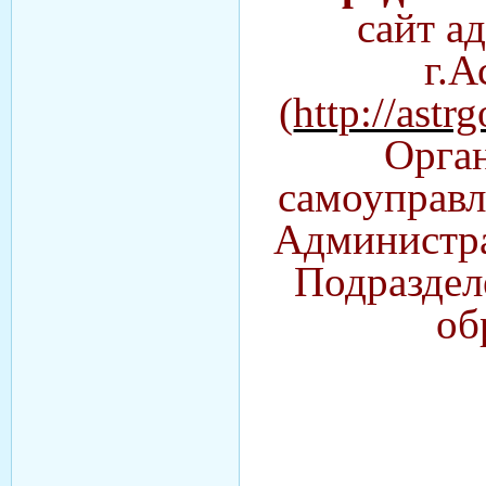
сайт а
г.
(
http://astrg
Орга
самоуправл
Администра
Подраздел
об