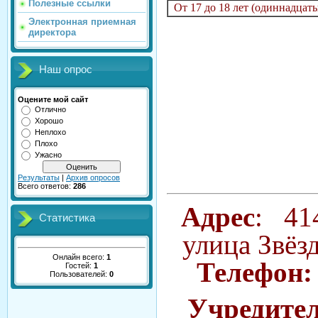
Полезные ссылки
От 17 до 18 лет (одиннадцаты
Электронная приемная
директора
Наш опрос
Оцените мой сайт
Отлично
Хорошо
Неплохо
Плохо
Ужасно
Результаты
|
Архив опросов
Всего ответов:
286
Адрес
: 414
Статистика
улица Звёзд
Онлайн всего:
1
Телефон
Гостей:
1
Пользователей:
0
Учредител