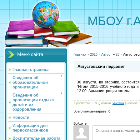
МБОУ г.
Меню сайта
Главная
»
2016
»
Август
»
26
» Августовс
Августовский педсовет
Главная страница
Сведения об
образовательной
30 августа, во вторник, состоит
"Итоги 2015-2016 учебного года и
организации
12.00. Администрация школы.
Сведения об
организации отдыха
Просмотров
:
739
|
Добавил
:
Valentina
|
Рейтинг
:
детей и их
оздоровления
Всего комментариев
:
0
Новости
Войдите:
Информация для
первоклассников
Воспитательная работа