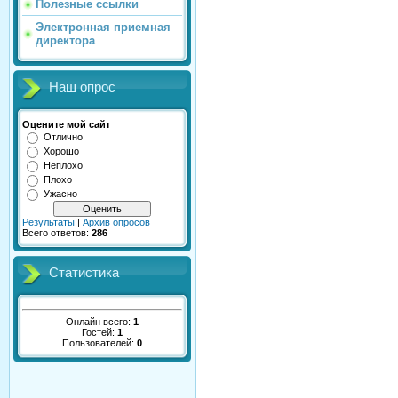
Полезные ссылки
Электронная приемная
директора
Наш опрос
Оцените мой сайт
Отлично
Хорошо
Неплохо
Плохо
Ужасно
Результаты
|
Архив опросов
Всего ответов:
286
Статистика
Онлайн всего:
1
Гостей:
1
Пользователей:
0